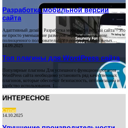
Разработка мобильной версии
сайта
Адаптивный дизайн Разработка мобильной версии сайта – это
не просто уменьшение размеров экрана, это создание
полноценного пользовательского опыта для мобильных…
14.09.2025
Топ плагины для WordPress сайта
Популярные плагины Для успешного функционирования
WordPress сайта необходимо установить ряд качественных
плагинов, которые обеспечат безопасность, оптимизацию и
удобство использования. 1.…
ИНТЕРЕСНОЕ
Статьи
14.10.2025
Улучшение производительности