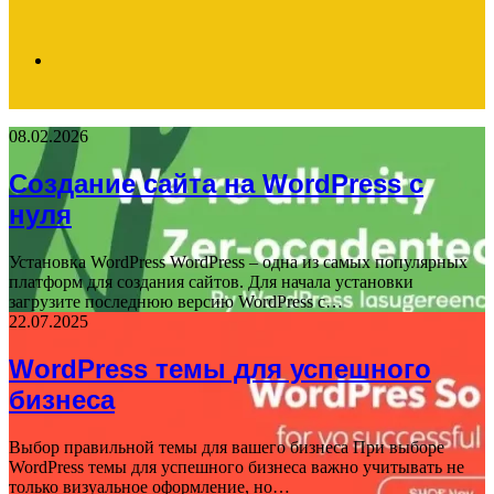
Search
08.02.2026
for
Создание сайта на WordPress с
нуля
Установка WordPress WordPress – одна из самых популярных
платформ для создания сайтов. Для начала установки
загрузите последнюю версию WordPress с…
22.07.2025
WordPress темы для успешного
бизнеса
Выбор правильной темы для вашего бизнеса При выборе
WordPress темы для успешного бизнеса важно учитывать не
только визуальное оформление, но…